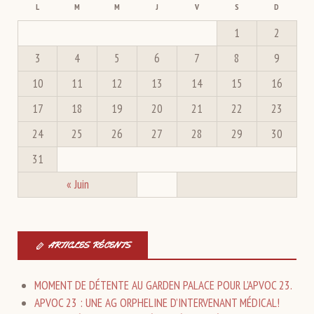
L
M
M
J
V
S
D
1
2
3
4
5
6
7
8
9
10
11
12
13
14
15
16
17
18
19
20
21
22
23
24
25
26
27
28
29
30
31
« Juin
ARTICLES RÉCENTS
MOMENT DE DÉTENTE AU GARDEN PALACE POUR L’APVOC 23.
APVOC 23 : UNE AG ORPHELINE D’INTERVENANT MÉDICAL!